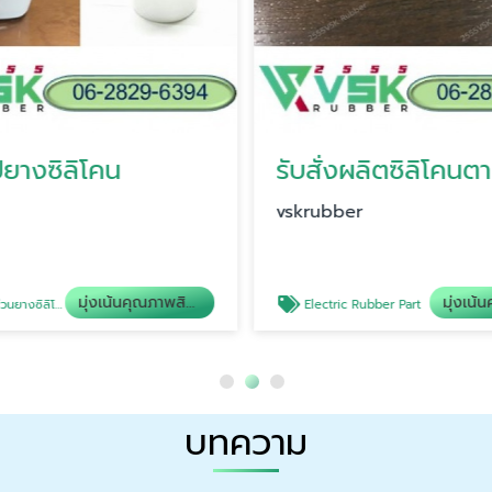
ูปยางซิลิโคน
รับสั่งผลิตซิลิโคน
vskrubber
มุ่งเน้นคุณภาพสินค้า
วนยางซิลิโคน
Electric Rubber Part
บทความ