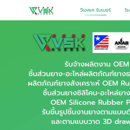
วีเอสเค รับเบอร์
โร