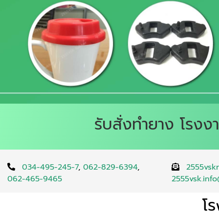
รับสั่งทำยาง โรง
034-495-245-7
,
062-829-6394
,
2555vsk
062-465-9465
2555vsk.inf
โร