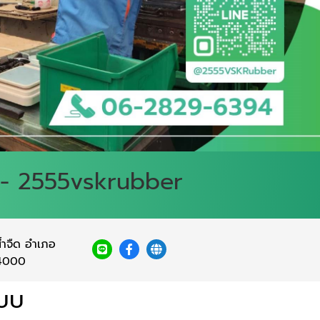
บ - 2555vskrubber
้ำจืด อำเภอ
74000
แบบ