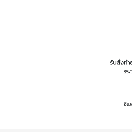
รับสั่ง
35/
อีเ