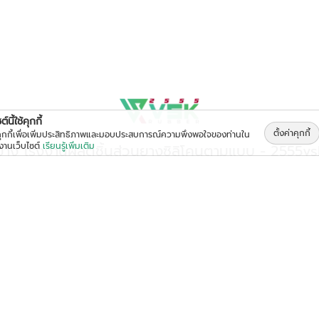
์นี้ใช้คุกกี้
ตั้งค่าคุกกี้
้คุกกี้เพื่อเพิ่มประสิทธิภาพและมอบประสบการณ์ความพึงพอใจของท่านใน
้งานเว็บไซต์
เรียนรู้เพิ่มเติม
ทำยาง โรงงานผลิตชิ้นส่วนยางซิลิโคนตามแบบ - 2555v
322 หมู่ที่ 2 ตำบลบางน้ำจืด อำเภอเมืองสมุทรสาคร สมุทรสาคร 7
วันจันทร์ - วันเสาร์ เวลา 08:00 - 17:00 น.
มล :
2555vskrubber@windowslive.com
,
2555vsk.info@gmail
โทรศัพท์ :
034-495-245-7
,
062-829-6394
,
062-465-9465