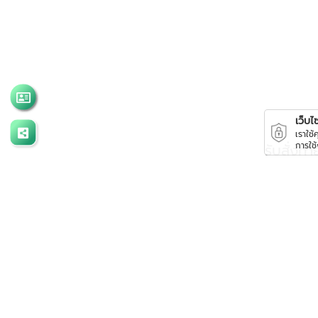
เว็บไซต
เราใช
การใช
รับสั่ง
35/
อีเ