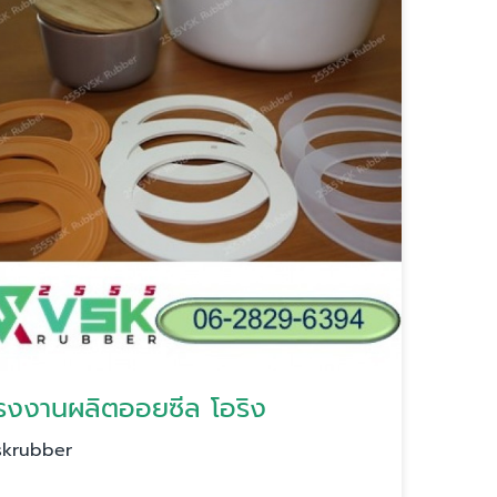
รงงานผลิตออยซีล โอริง
skrubber